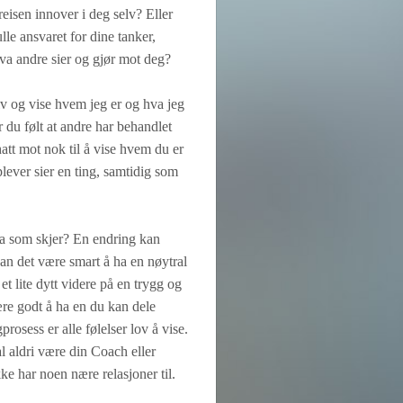
eisen innover i deg selv? Eller
ulle ansvaret for dine tanker,
 hva andre sier og gjør mot deg?
elv og vise hvem jeg er og hva jeg
du følt at andre har behandlet
hatt mot nok til å vise hvem du er
lever sier en ting, samtidig som
 hva som skjer? En endring kan
kan det være smart å ha en nøytral
t lite dytt videre på en trygg og
være godt å ha en du kan dele
osess er alle følelser lov å vise.
l aldri være din Coach eller
ke har noen nære relasjoner til.