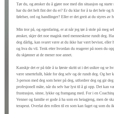
Tør du, og ønsker du å gjøre noe med din situasjon og starte r
har du det helt fint der du er? Er du klar for å ta det hele og f
følelser, ord og handlinger? Eller er det greit at du styres av
Min tror på, og egenfaring, er at når jeg tør å stole på meg s
ønsker, skjer det noe magisk med menneskene rundt deg. Har 
deg dårlig, kan svaret være at du ikke har vært bevisst, eller 
og hva du vil. Tenk etter hvordan du reagerer på noen du opp
du skjønner at de mener noe annet.
Kanskje det er på tide å ta første skritt ut i det usikre og se
være smertefullt, både for deg selv og de rundt deg. Og her 
3-person med deg som heier på deg, utfordrer deg og gir deg e
profesjonell måte, når du selv har lyst til å gi opp. Det kan 
frustrasjon, sinne, lykke og framgang med. For i en Coachingpr
Venner og familie er gode å ha som en heiagjeng, men de ska
terapeut. Overlat den rollen til en som kan faget og som du ik