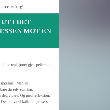
en mot en endring?
UT I DET
ESSEN MOT EN
at dine reaksjoner gjenspeiler noe
e spørsmål. Men en
bare du selv som har.
r deg videre. Og med refleksjon,
Det er hva vi kaller en prosess.